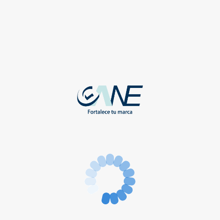
Cobertura
Miguel Hidalgo
Benito Juárez
Cuauhtémoc
Gustavo A. Madero
Venustiano Carranza
Iztacalco
Iztapalapa
Zona Sur