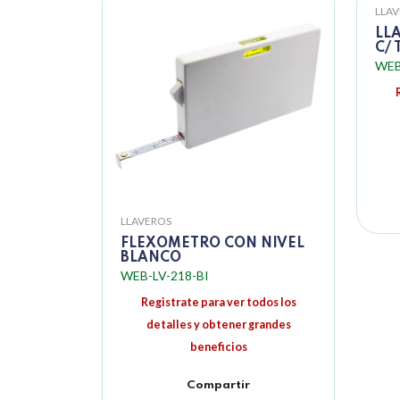
LLA
LL
C/
WEB
LLAVEROS
FLEXOMETRO CON NIVEL
BLANCO
WEB-LV-218-BI
Registrate para ver todos los
detalles y obtener grandes
beneficios
Compartir