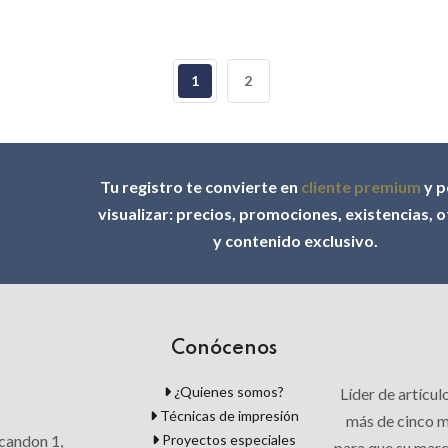
1
2
Tu registro te convierte en
cliente premium
y p
visualizar: precios, promociones, existencias, 
y contenido exclusivo.
Conócenos
¿Quienes somos?
Líder de artícu
Técnicas de impresión
más de cinco mi
Proyectos especiales
candon 1,
para que su mar