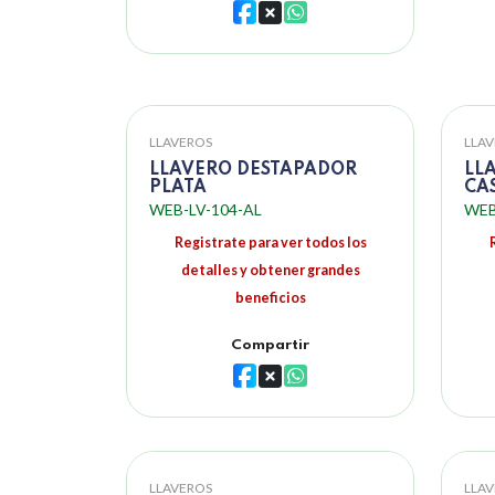
LLAVEROS
LLA
LLAVERO DESTAPADOR
LL
PLATA
CA
WEB-LV-104-AL
WEB
Registrate para ver todos los
detalles y obtener grandes
beneficios
Compartir
LLAVEROS
LLA