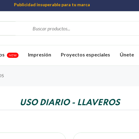
Publicidad insuperable para tu marca
Aprovecha nuestros descuentos especiales
Más de 1000 Artículos promocionales
os
Impresión
Proyectos especiales
Únete
NEW
OS
USO DIARIO - LLAVEROS