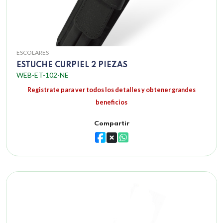
ESCOLARES
ESTUCHE CURPIEL 2 PIEZAS
WEB-ET-102-NE
Registrate para ver todos los detalles y obtener grandes
beneficios
Compartir