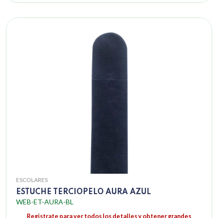
ESCOLARES
ESTUCHE TERCIOPELO AURA AZUL
WEB-ET-AURA-BL
Registrate para ver todos los detalles y obtener grandes