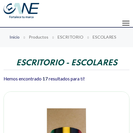
Inicio
Productos
ESCRITORIO
ESCOLARES
ESCRITORIO - ESCOLARES
Hemos encontrado
17
resultados para tí!