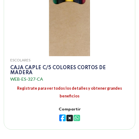
ESCOLARES
CAJA CAPLE C/5 COLORES CORTOS DE
MADERA
WEB-ES-327-CA
Registrate para ver todos los detalles y obtener grandes
beneficios
Compartir