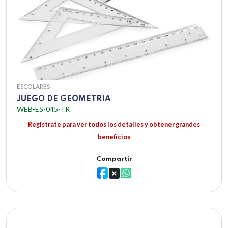
ESCOLARES
JUEGO DE GEOMETRIA
WEB-ES-045-TR
Registrate para ver todos los detalles y obtener grandes
beneficios
Compartir