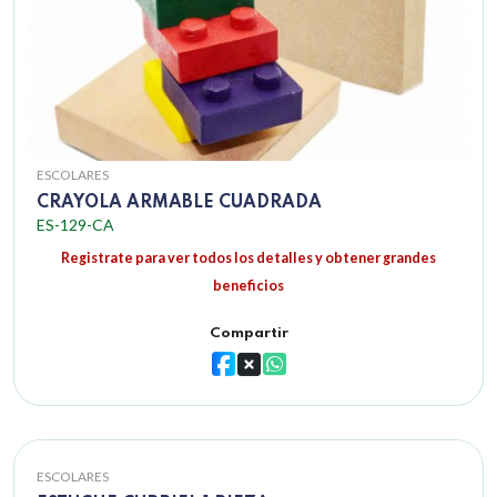
ESCOLARES
CRAYOLA ARMABLE CUADRADA
ES-129-CA
Registrate para ver todos los detalles y obtener grandes
beneficios
Compartir
ESCOLARES