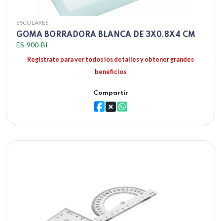
ESCOLARES
GOMA BORRADORA BLANCA DE 3X0.8X4 CM
ES-900-BI
Registrate para ver todos los detalles y obtener grandes
beneficios
Compartir