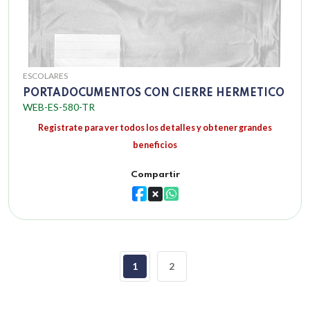
ESCOLARES
PORTADOCUMENTOS CON CIERRE HERMETICO
WEB-ES-580-TR
Registrate para ver todos los detalles y obtener grandes
beneficios
Compartir
1
2