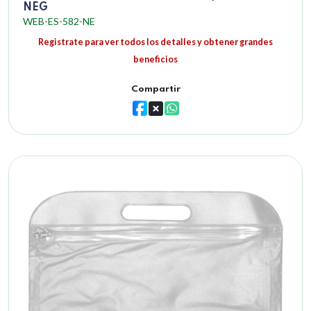
NEG
WEB-ES-582-NE
Registrate para ver todos los detalles y obtener grandes
beneficios
Compartir