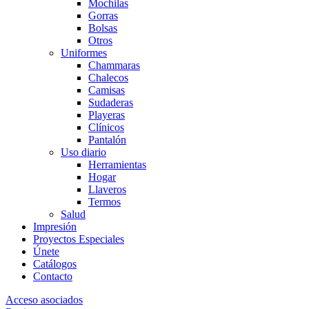
Mochilas
Gorras
Bolsas
Otros
Uniformes
Chammaras
Chalecos
Camisas
Sudaderas
Playeras
Clínicos
Pantalón
Uso diario
Herramientas
Hogar
Llaveros
Termos
Salud
Impresión
Proyectos Especiales
Únete
Catálogos
Contacto
Acceso asociados