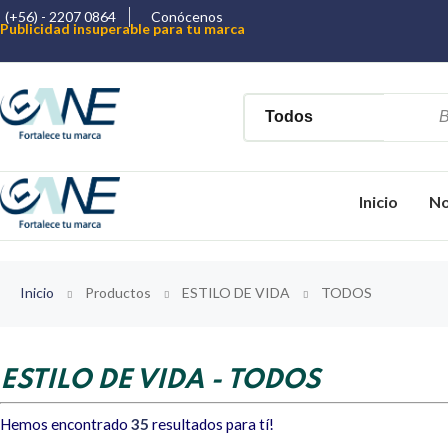
(+56) - 2207 0864
Conócenos
Publicidad insuperable para tu marca
Aprovecha nuestros descuentos especiales
Más de 1000 Artículos promocionales
Inicio
No
Inicio
Productos
ESTILO DE VIDA
TODOS
ESTILO DE VIDA - TODOS
Hemos encontrado
35
resultados para tí!