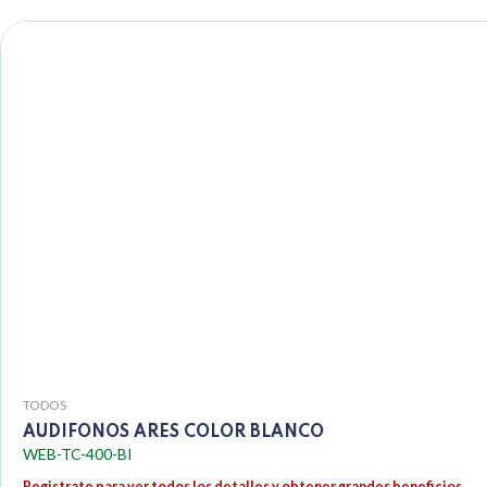
TODOS
AUDIFONOS ARES COLOR BLANCO
WEB-TC-400-BI
Registrate para ver todos los detalles y obtener grandes beneficios