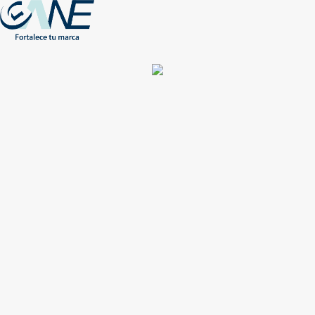
(+56) - 2207 0864
Conócenos
Más de 1000 Artículos promocionales
Publicidad insuperable para tu marca
Aprovecha nuestros descuentos especiales
Acceso asociados
Inicio
Nosotros
Productos
Nuevos
Impresión
NEW
Proyectos especiales
Únete
Catálogos
Contacto