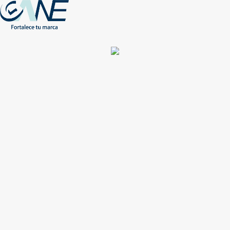
(+56) - 2207 0864
Conócenos
Más de 1000 Artículos promocionales
Publicidad insuperable para tu marca
Aprovecha nuestros descuentos especiales
Acceso asociados
Inicio
Nosotros
Productos
Nuevos
Impresión
NEW
Proyectos especiales
Únete
Catálogos
Contacto