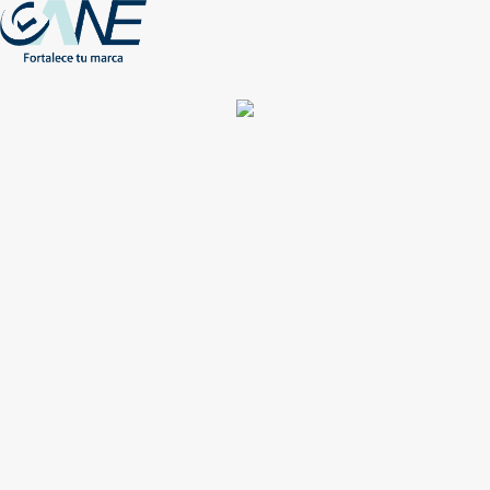
(+56) - 2207 0864
Conócenos
Más de 1000 Artículos promocionales
Publicidad insuperable para tu marca
Aprovecha nuestros descuentos especiales
Acceso asociados
Inicio
Nosotros
Productos
Nuevos
Impresión
NEW
Proyectos especiales
Únete
Catálogos
Contacto