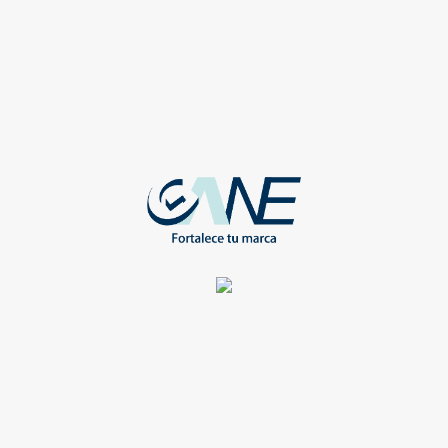
Compartir
OS
TODOS
TIESTRES PELOTA DE
ANTIESTRES PELOTA D
LF BLANCO
TENIS AMARILLO
-SL-114-BI
SL-119-GI
Registrate para ver todos los
Registrate para ver todos lo
detalles y obtener grandes
detalles y obtener grandes
beneficios
beneficios
Compartir
Compartir