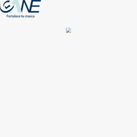
(+56) - 2207 0864
Conócenos
Más de 1000 Artículos promocionales
Publicidad insuperable para tu marca
Aprovecha nuestros descuentos especiales
Acceso asociados
Inicio
Nosotros
Productos
Nuevos
Impresión
NEW
Proyectos especiales
Únete
Catálogos
Contacto