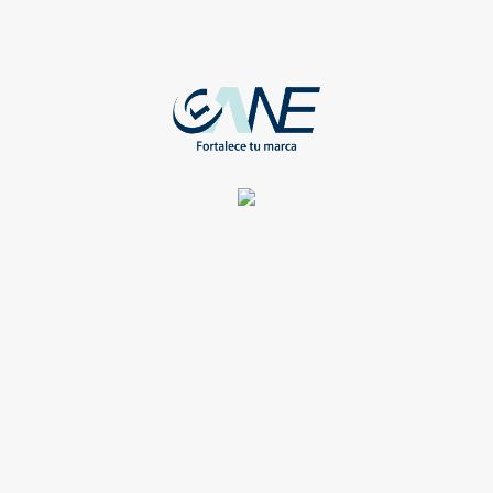
Compartir
CAMISAS
CAMISA GABARDINA ARENA M CORTA
WEB-GABARDINA-AR-CH*
Registrate para ver todos los detalles y obtener grandes
beneficios
Compartir
CAMISAS