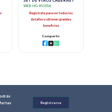
SET DE VINOS CABERNET
WEB-HG-851056
s
Registrate para ver todos los
detalles y obtener grandes
beneficios
Compartir
odrás
ofertas
Registrarse