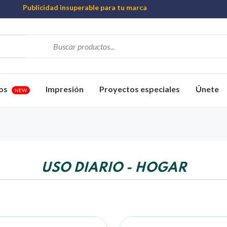
Publicidad insuperable para tu marca
Aprovecha nuestros descuentos especiales
Más de 1000 Artículos promocionales
os
Impresión
Proyectos especiales
Únete
NEW
USO DIARIO - HOGAR