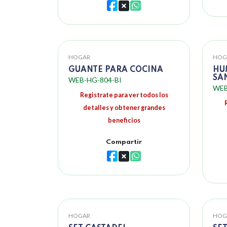
HOGAR
HOG
GUANTE PARA COCINA
HU
SA
WEB-HG-804-BI
WEB
Registrate para ver todos los
detalles y obtener grandes
beneficios
Compartir
HOGAR
HOG