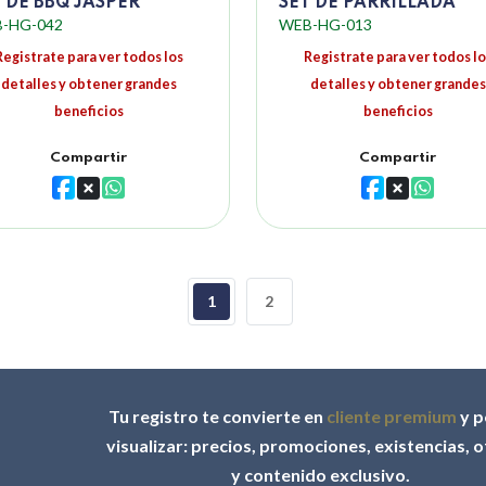
 DE BBQ JASPER
SET DE PARRILLADA
-HG-042
WEB-HG-013
Registrate para ver todos los
Registrate para ver todos lo
detalles y obtener grandes
detalles y obtener grandes
beneficios
beneficios
Compartir
Compartir
1
2
Tu registro te convierte en
cliente premium
y p
visualizar: precios, promociones, existencias, 
y contenido exclusivo.