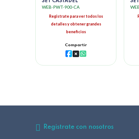
SET CASTADEL
SET
WEB-PWT-900-CA
WEB
Registrate para ver todos los
detalles y obtener grandes
beneficios
Compartir
Registrate con nosotros