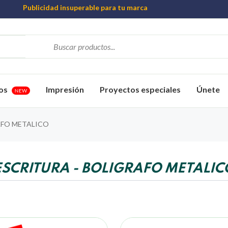
Publicidad insuperable para tu marca
Aprovecha nuestros descuentos especiales
Más de 1000 Artículos promocionales
os
Impresión
Proyectos especiales
Únete
NEW
FO METALICO
ESCRITURA - BOLIGRAFO METALIC