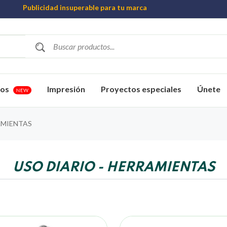
Publicidad insuperable para tu marca
Aprovecha nuestros descuentos especiales
Más de 1000 Artículos promocionales
vos
Impresión
Proyectos especiales
Únete
NEW
MIENTAS
USO DIARIO - HERRAMIENTAS