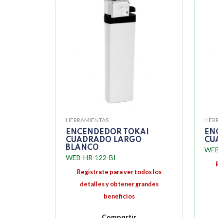
HERRAMIENTAS
HER
ENCENDEDOR TOKAI
EN
CUADRADO LARGO
CU
BLANCO
WEB
WEB-HR-122-BI
Registrate para ver todos los
detalles y obtener grandes
beneficios
Compartir