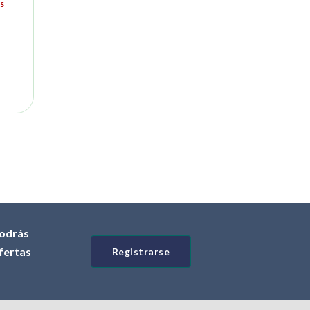
s
odrás
ofertas
Registrarse