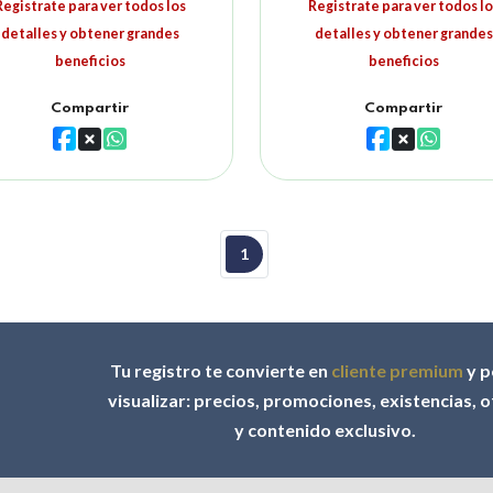
Registrate para ver todos los
Registrate para ver todos lo
detalles y obtener grandes
detalles y obtener grandes
beneficios
beneficios
Compartir
Compartir
1
Tu registro te convierte en
cliente premium
y p
visualizar: precios, promociones, existencias, 
y contenido exclusivo.