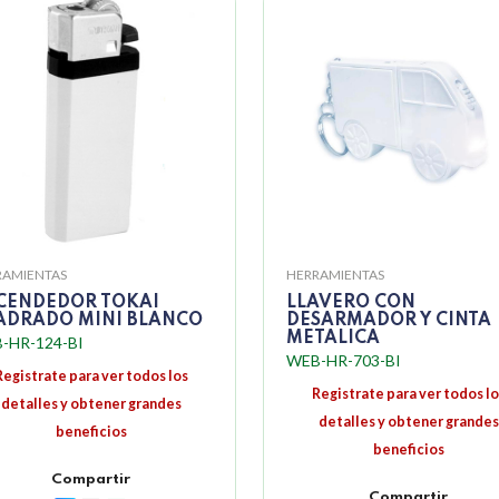
RAMIENTAS
HERRAMIENTAS
CENDEDOR TOKAI
LLAVERO CON
ADRADO MINI BLANCO
DESARMADOR Y CINTA
METALICA
-HR-124-BI
WEB-HR-703-BI
Registrate para ver todos los
Registrate para ver todos lo
detalles y obtener grandes
detalles y obtener grandes
beneficios
beneficios
Compartir
Compartir