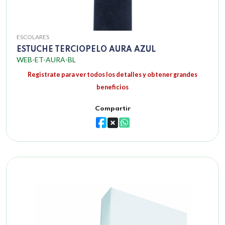
ESCOLARES
ESTUCHE TERCIOPELO AURA AZUL
WEB-ET-AURA-BL
Registrate para ver todos los detalles y obtener grandes
beneficios
Compartir