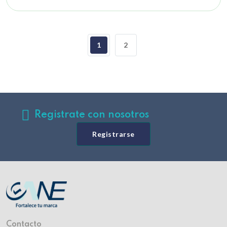
1
2
Registrate con nosotros
Registrarse
Contacto