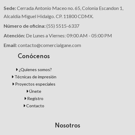
Sede:
Cerrada Antonio Maceo no. 65, Colonia Escandon 1,
Alcaldía Miguel Hidalgo. CP. 11800 CDMX.
Número de oficina:
(55) 5515-6337
Atención:
De Lunes a Viernes: 09:00 AM - 05:00 PM
Email:
contacto@comercialgane.com
Conócenos
¿Quienes somos?
Técnicas de impresión
Proyectos especiales
Únete
Registro
Contacto
Nosotros