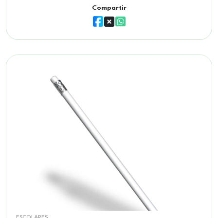
Compartir
ESCOLARES