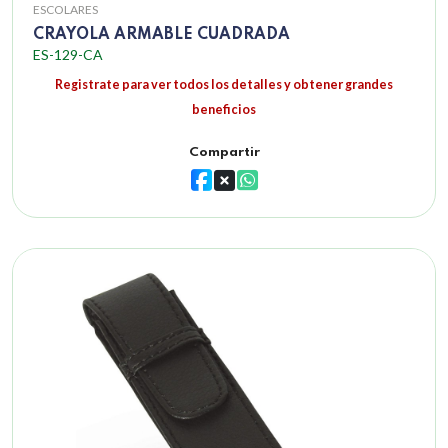
ESCOLARES
CRAYOLA ARMABLE CUADRADA
ES-129-CA
Registrate para ver todos los detalles y obtener grandes
beneficios
Compartir