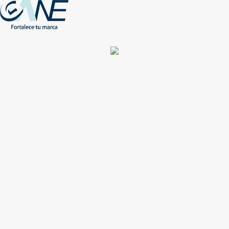
(+56) - 2207 0864
Conócenos
Más de 1000 Artículos promocionales
Publicidad insuperable para tu marca
Aprovecha nuestros descuentos especiales
Acceso asociados
Inicio
Nosotros
Productos
Nuevos
Impresión
NEW
Proyectos especiales
Únete
Catálogos
Contacto