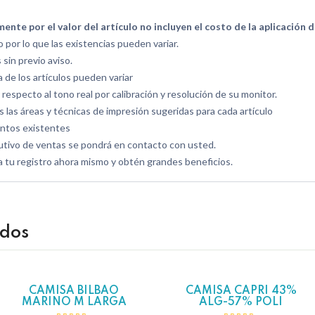
te por el valor del artículo no incluyen el costo de la aplicación 
or lo que las existencias pueden variar.
sin previo aviso.
de los artículos pueden variar
r respecto al tono real por calibración y resolución de su monitor.
 las áreas y técnicas de impresión sugeridas para cada artículo
ntos existentes
utivo de ventas se pondrá en contacto con usted.
a tu registro ahora mismo y obtén grandes beneficios.
ados
CAMISA BILBAO
CAMISA CAPRI 43%
Hot
Hot
MARINO M LARGA
ALG-57% POLI