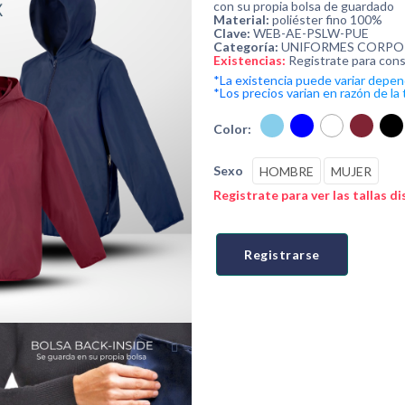
con su propia bolsa de guardado
Material:
poliéster fino 100%
Clave:
WEB-AE-PSLW-PUE
Categoría:
UNIFORMES CORPO
Existencias:
Registrate para cons
*La existencia puede variar depend
*Los precios varian en razón de la t
Color:
Sexo
HOMBRE
MUJER
Registrate para ver las tallas d
Registrarse