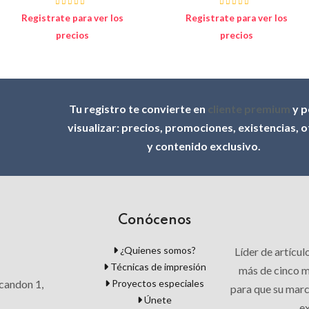
Registrate para ver los
Registrate para ver los
precios
precios
Tu registro te convierte en
cliente premium
y p
visualizar: precios, promociones, existencias, 
y contenido exclusivo.
Conócenos
¿Quienes somos?
Líder de artícu
Técnicas de impresión
más de cinco mi
Proyectos especiales
candon 1,
para que su mar
Únete
ex