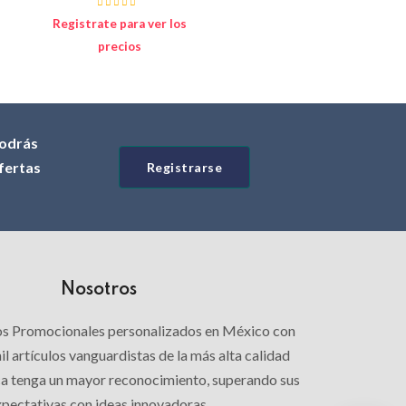
Registrate para ver los
precios
odrás
ofertas
Registrarse
Nosotros
los Promocionales personalizados en México con
l artículos vanguardistas de la más alta calidad
ca tenga un mayor reconocimiento, superando sus
pectativas con ideas innovadoras.