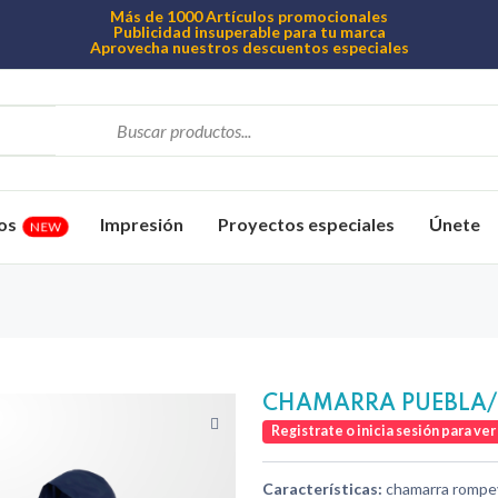
Más de 1000 Artículos promocionales
Publicidad insuperable para tu marca
Aprovecha nuestros descuentos especiales
os
Impresión
Proyectos especiales
Únete
NEW
CHAMARRA PUEBLA/1
Registrate o inicia sesión para ver
Características:
chamarra rompevi