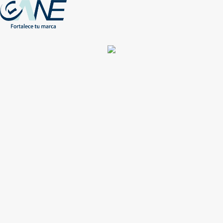
(+56) - 2207 0864
Conócenos
Más de 1000 Artículos promocionales
Publicidad insuperable para tu marca
Aprovecha nuestros descuentos especiales
Acceso asociados
Inicio
Nosotros
Productos
Nuevos
Impresión
NEW
Proyectos especiales
Únete
Catálogos
Contacto