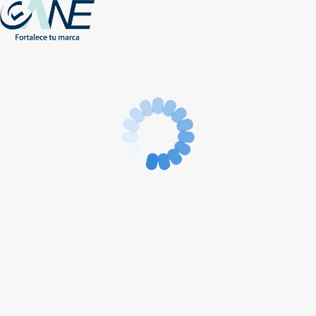
(+56) - 2207 0864
Conócenos
Más de 1000 Artículos promocionales
Publicidad insuperable para tu marca
Aprovecha nuestros descuentos especiales
Acceso asociados
Inicio
Nosotros
Productos
Nuevos
Impresión
NEW
Proyectos especiales
Únete
Catálogos
Contacto