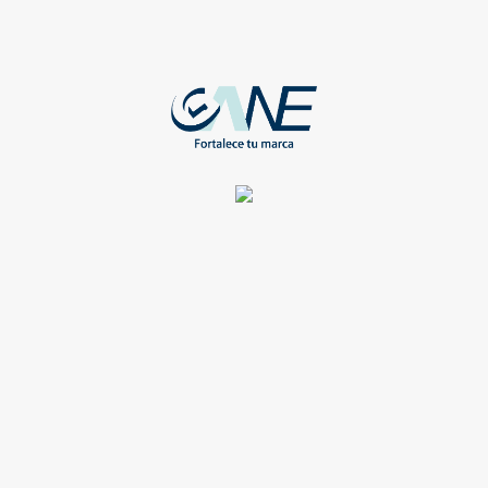
BOLSA ECOLOGICA CON ASAS AMARILLO
Hot
Registrate para ver los precios
BOLSA ECOLOGICA CON ASAS AZUL
Hot
Registrate para ver los precios
BOLSA ECOLOGICA CON ASAS BEIGE
Hot
Registrate para ver los precios
BOLSA ECOLOGICA CON ASAS BLANCA
Hot