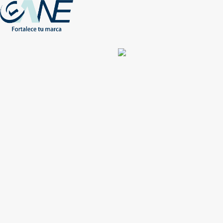
(+56) - 2207 0864
Conócenos
Más de 1000 Artículos promocionales
Publicidad insuperable para tu marca
Aprovecha nuestros descuentos especiales
Acceso asociados
Inicio
Nosotros
Productos
Nuevos
Impresión
NEW
Proyectos especiales
Únete
Catálogos
Contacto