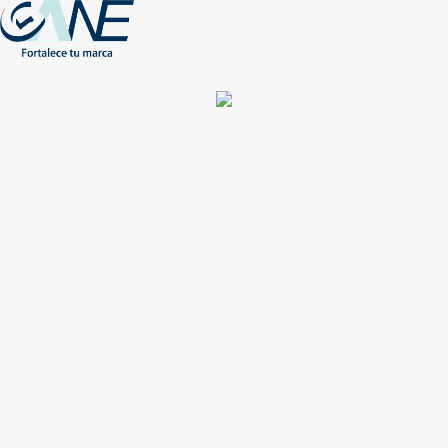
(+56) - 2207 0864
Conócenos
Más de 1000 Artículos promocionales
Publicidad insuperable para tu marca
Aprovecha nuestros descuentos especiales
Acceso asociados
Inicio
Nosotros
Productos
Nuevos
Impresión
NEW
Proyectos especiales
Únete
Catálogos
Contacto