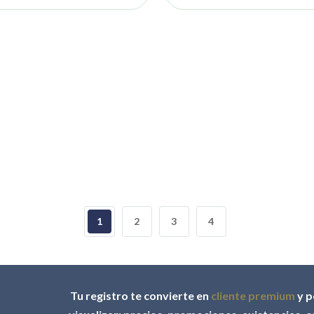
1
2
3
4
Tu registro te convierte en
cliente premium
y p