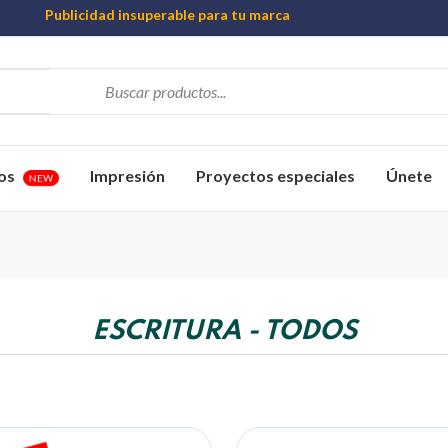
Publicidad insuperable para tu marca
Aprovecha nuestros descuentos especiales
Más de 1000 Artículos promocionales
os
Impresión
Proyectos especiales
Únete
NEW
ESCRITURA - TODOS