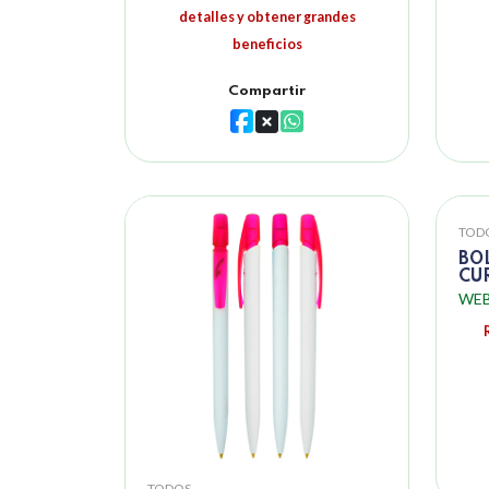
detalles y obtener grandes
beneficios
Compartir
TOD
BO
CU
WEB
TODOS