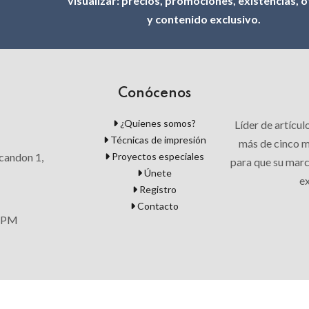
visualizar: precios, promociones, existencias, 
y contenido exclusivo.
Conócenos
¿Quienes somos?
Líder de artícu
Técnicas de impresión
más de cinco mi
Proyectos especiales
candon 1,
para que su mar
Únete
ex
Registro
Contacto
0 PM