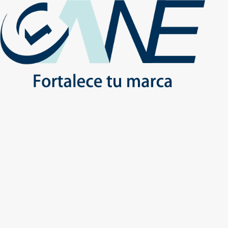
(+56) - 2207 0864
Conócenos
Más de 1000 Artículos promocionales
Publicidad insuperable para tu marca
Aprovecha nuestros descuentos especiales
Inicio
No
Inicio
Productos
USO DIARIO
HOGAR
USO DIARIO - HOGAR