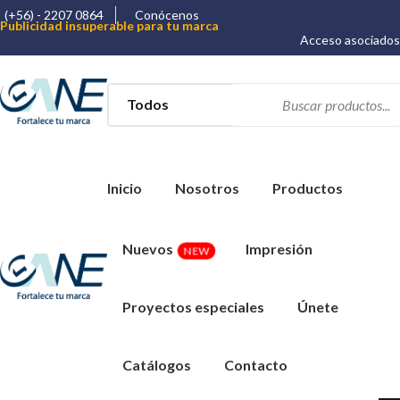
(+56) - 2207 0864
Conócenos
Publicidad insuperable para tu marca
Aprovecha nuestros descuentos especiales
Acceso asociados
Más de 1000 Artículos promocionales
Inicio
Nosotros
Productos
Nuevos
Impresión
NEW
Proyectos especiales
Únete
Catálogos
Contacto