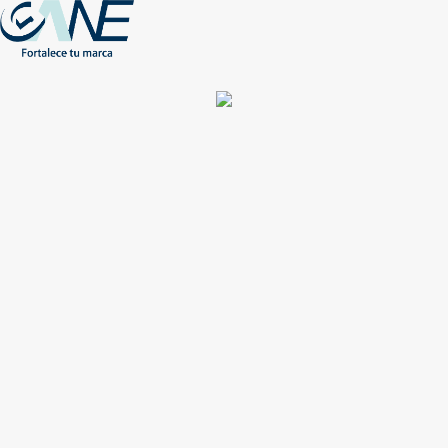
(+56) - 2207 0864
Conócenos
Más de 1000 Artículos promocionales
Publicidad insuperable para tu marca
Aprovecha nuestros descuentos especiales
Acceso asociados
Inicio
Nosotros
Productos
Nuevos
Impresión
NEW
Proyectos especiales
Únete
Catálogos
Contacto