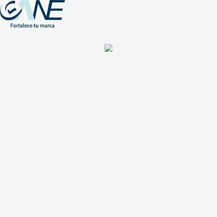
(+56) - 2207 0864
Conócenos
Más de 1000 Artículos promocionales
Publicidad insuperable para tu marca
Aprovecha nuestros descuentos especiales
Acceso asociados
Inicio
Nosotros
Productos
Nuevos
Impresión
NEW
Proyectos especiales
Únete
Catálogos
Contacto