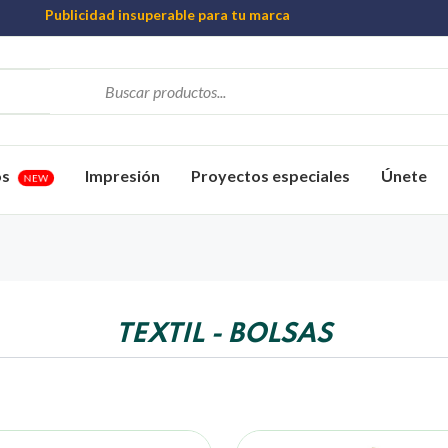
Publicidad insuperable para tu marca
Aprovecha nuestros descuentos especiales
Más de 1000 Artículos promocionales
os
Impresión
Proyectos especiales
Únete
NEW
TEXTIL - BOLSAS