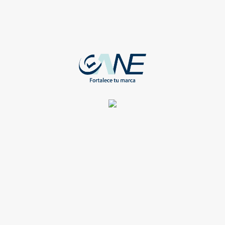
Registrate para ver todos los detalles y obtener grandes
beneficios
Compartir
OFICINA
CARPETA STUDENT CAFE C/ NEGRO
WEB-AO-432-CA
Registrate para ver todos los detalles y obtener grandes
beneficios
Compartir