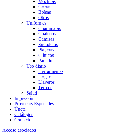
Mochilas
Gorras
Bolsas
Otros
Uniformes
Chammaras
Chalecos
Camisas
Sudaderas
Playeras
Clínicos
Pantalón
Uso diario
Herramientas
Hogar
Llaveros
Termos
Salud
Impresión
Proyectos Especiales
Únete
Catálogos
Contacto
Acceso asociados