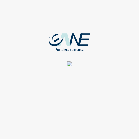
Registrate para ver todos los detalles y obtener grandes
beneficios
Compartir
TODOS
CAJA CON 4 CRAYONES COLOR CAPLE
WEB-ES-329-CA
Registrate para ver todos los detalles y obtener grandes
beneficios
Compartir