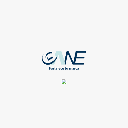
ILAS Y MALETAS
MOCHILAS Y MALETAS
CHILA DEPORTIVA
MOCHILA MOD.B388
LOR GRIS
ARTIC HUNTER
-TT-912-GR
WEB-AE-AH-B388
Registrate para ver todos los
Registrate para ver todos lo
detalles y obtener grandes
detalles y obtener grandes
beneficios
beneficios
Compartir
Compartir