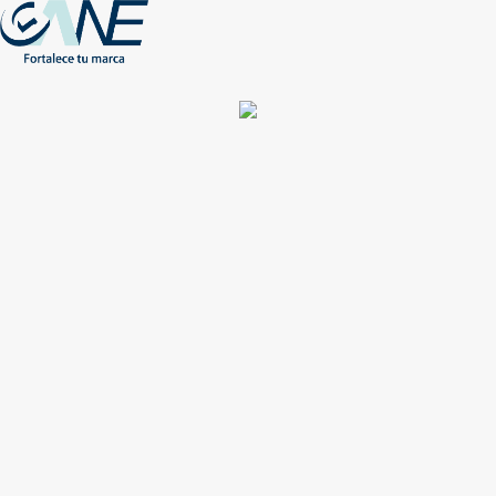
(+56) - 2207 0864
Conócenos
Más de 1000 Artículos promocionales
Publicidad insuperable para tu marca
Aprovecha nuestros descuentos especiales
Acceso asociados
Inicio
Nosotros
Productos
Nuevos
Impresión
NEW
Proyectos especiales
Únete
Catálogos
Contacto