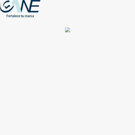
(+56) - 2207 0864
Conócenos
Más de 1000 Artículos promocionales
Publicidad insuperable para tu marca
Aprovecha nuestros descuentos especiales
Acceso asociados
Inicio
Nosotros
Productos
Nuevos
Impresión
NEW
Proyectos especiales
Únete
Catálogos
Contacto