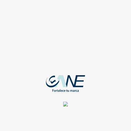
WEB-AO-433-BL
Registrate para ver todos los detalles y obtener grandes
beneficios
Compartir
OFICINA
CARPETA PORTAFOLIO NEGRO
WEB-AO-906-NE
Registrate para ver todos los detalles y obtener grandes
beneficios
Compartir