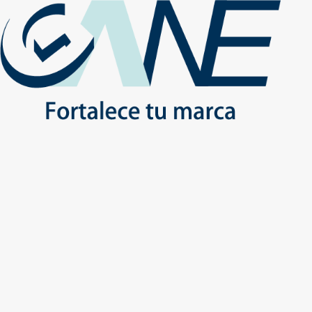
(+56) - 2207 0864
Conócenos
Más de 1000 Artículos promocionales
Publicidad insuperable para tu marca
Aprovecha nuestros descuentos especiales
Inicio
No
Inicio
Productos
ESTILO DE VIDA
MUJER
ESTILO DE VIDA - MUJER