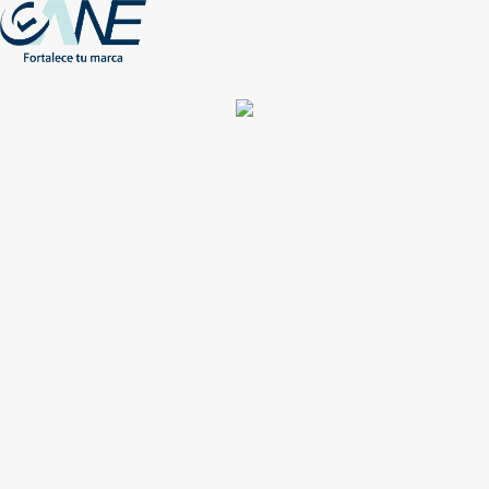
(+56) - 2207 0864
Conócenos
Más de 1000 Artículos promocionales
Publicidad insuperable para tu marca
Aprovecha nuestros descuentos especiales
Acceso asociados
Inicio
Nosotros
Productos
Nuevos
Impresión
NEW
Proyectos especiales
Únete
Catálogos
Contacto