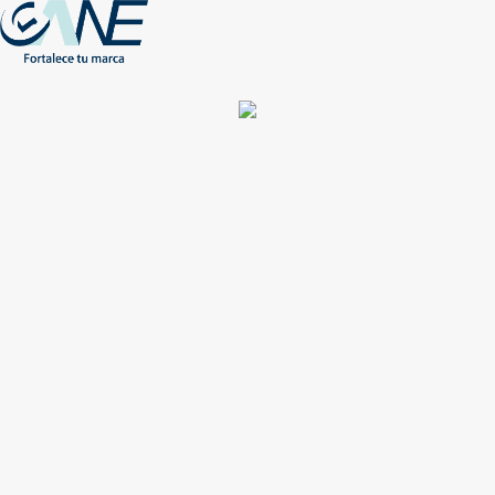
(+56) - 2207 0864
Conócenos
Más de 1000 Artículos promocionales
Publicidad insuperable para tu marca
Aprovecha nuestros descuentos especiales
Acceso asociados
Inicio
Nosotros
Productos
Nuevos
Impresión
NEW
Proyectos especiales
Únete
Catálogos
Contacto