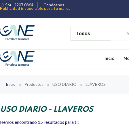
(+56) - 2207 0864
Conócenos
Publicidad insuperable para tu marca
Aprovecha nuestros descuentos especiales
Más de 1000 Artículos promocionales
Inicio
No
Inicio
Productos
USO DIARIO
LLAVEROS
USO DIARIO - LLAVEROS
Hemos encontrado
15
resultados para tí!