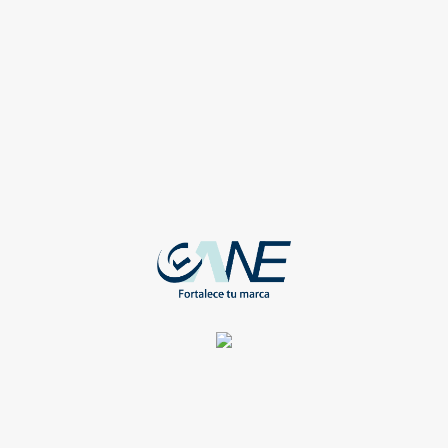
Registrate para ver todos los detalles y obtener grandes
beneficios
Compartir
TODOS
BOCINA ESPIRAL COLOR NEGRO
WEB-TC-019
Registrate para ver todos los detalles y obtener grandes
beneficios
Compartir