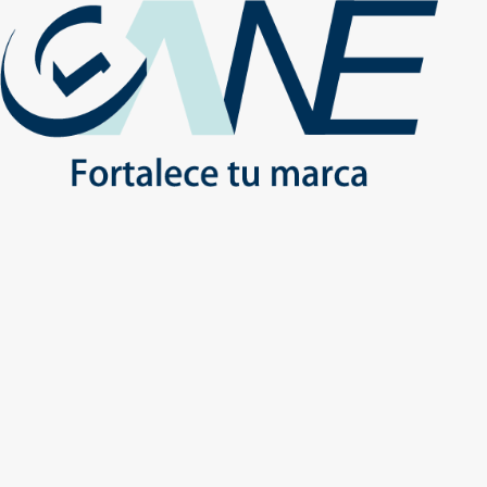
(+56) - 2207 0864
Conócenos
Más de 1000 Artículos promocionales
Publicidad insuperable para tu marca
Aprovecha nuestros descuentos especiales
Inicio
No
Inicio
Productos
ESCRITORIO
ESCOLARES
ESCRITORIO - ESCOLARES