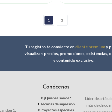
1
2
Tu registro te convierte en
cliente premium
y p
visualizar: precios, promociones, existencias, 
y contenido exclusivo.
Conócenos
¿Quienes somos?
Líder de artícu
Técnicas de impresión
más de cinco mi
Proyectos especiales
candon 1,
para que su mar