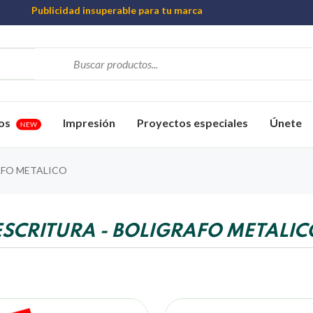
Publicidad insuperable para tu marca
Aprovecha nuestros descuentos especiales
Más de 1000 Artículos promocionales
os
Impresión
Proyectos especiales
Únete
NEW
FO METALICO
ESCRITURA - BOLIGRAFO METALIC