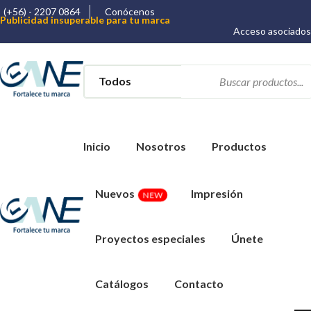
(+56) - 2207 0864
Conócenos
Publicidad insuperable para tu marca
Aprovecha nuestros descuentos especiales
Acceso asociados
Más de 1000 Artículos promocionales
Inicio
Nosotros
Productos
Nuevos
Impresión
NEW
Proyectos especiales
Únete
Catálogos
Contacto