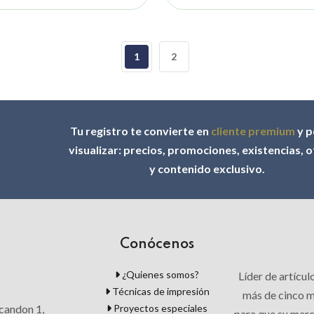
1
2
Tu registro te convierte en
cliente premium
y p
visualizar: precios, promociones, existencias, 
y contenido exclusivo.
Conócenos
¿Quienes somos?
Líder de artícu
Técnicas de impresión
más de cinco mi
Proyectos especiales
candon 1,
para que su mar