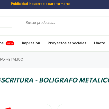
Publicidad insuperable para tu marca
Aprovecha nuestros descuentos especiales
Más de 1000 Artículos promocionales
os
Impresión
Proyectos especiales
Únete
NEW
FO METALICO
ESCRITURA - BOLIGRAFO METALIC