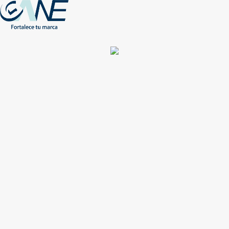
(+56) - 2207 0864
Conócenos
Más de 1000 Artículos promocionales
Publicidad insuperable para tu marca
Aprovecha nuestros descuentos especiales
Acceso asociados
Inicio
Nosotros
Productos
Nuevos
Impresión
NEW
Proyectos especiales
Únete
Catálogos
Contacto