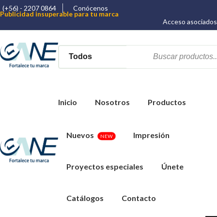
(+56) - 2207 0864
Conócenos
Publicidad insuperable para tu marca
Aprovecha nuestros descuentos especiales
Acceso asociados
Más de 1000 Artículos promocionales
Inicio
Nosotros
Productos
Nuevos
Impresión
NEW
Proyectos especiales
Únete
Catálogos
Contacto