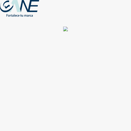
(+56) - 2207 0864
Conócenos
Más de 1000 Artículos promocionales
Publicidad insuperable para tu marca
Aprovecha nuestros descuentos especiales
Acceso asociados
Inicio
Nosotros
Productos
Nuevos
Impresión
NEW
Proyectos especiales
Únete
Catálogos
Contacto