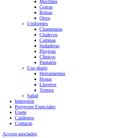
Mochilas
Gorras
Bolsas
Otros
Uniformes
Chammaras
Chalecos
Camisas
Sudaderas
Playeras
Clínicos
Pantalón
Uso diario
Herramientas
Hogar
Llaveros
Termos
Salud
Impresión
Proyectos Especiales
Únete
Catálogos
Contacto
Acceso asociados