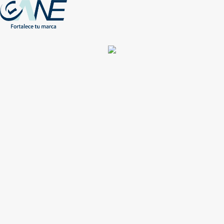
(+56) - 2207 0864
Conócenos
Más de 1000 Artículos promocionales
Publicidad insuperable para tu marca
Aprovecha nuestros descuentos especiales
Acceso asociados
Inicio
Nosotros
Productos
Nuevos
Impresión
NEW
Proyectos especiales
Únete
Catálogos
Contacto